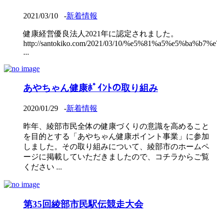
2021/03/10
-
新着情報
健康経営優良法人2021年に認定されました。
http://santokiko.com/2021/03/10/%e5%81%a5%e5%ba%b
...
あやちゃん健康ﾎﾟｲﾝﾄの取り組み
2020/01/29
-
新着情報
昨年、綾部市民全体の健康づくりの意識を高めること
を目的とする「あやちゃん健康ポイント事業」に参加
しました。その取り組みについて、綾部市のホームペ
ージに掲載していただきましたので、コチラからご覧
ください ...
第35回綾部市民駅伝競走大会