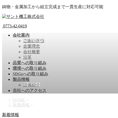
鋳物・金属加工から組立完成まで一貫生産に対応可能
0773-42-0419
会社案内
ごあいさつ
企業理念
会社概要
沿革
品質への取り組み
環境への取り組み
SDGsへの取り組み
製品情報
設備紹介
当社へのアクセス
HOME
>
新着情報
>
新着情報