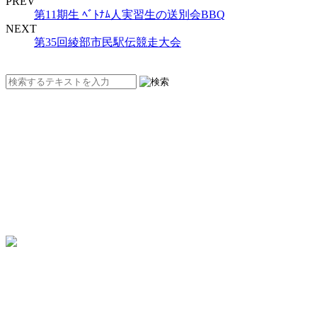
PREV
第11期生 ﾍﾞﾄﾅﾑ人実習生の送別会BBQ
NEXT
第35回綾部市民駅伝競走大会