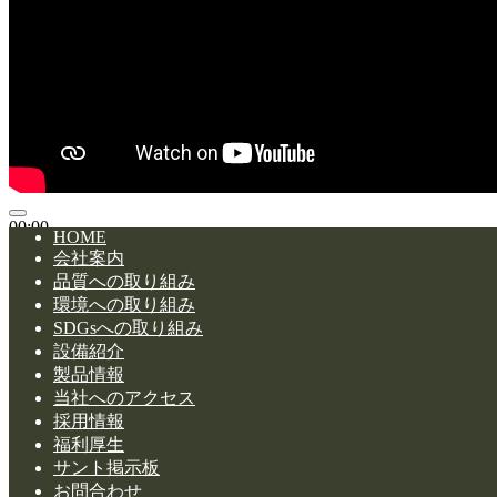
00:00
HOME
00:00
会社案内
02:31
品質への取り組み
ボリューム調節には上下矢印キーを使ってください。
環境への取り組み
SDGsへの取り組み
設備紹介
製品情報
当社へのアクセス
採用情報
福利厚生
サント掲示板
お問合わせ