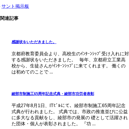
-
サント掲示板
関連記事
感謝状をいただきました。
京都府教育委員会より、高校生のｲﾝﾀｰﾝｼｯﾌﾟ受け入れに対
する感謝状をいただきました。 毎年、京都府立工業高
校から、生徒さんがｲﾝﾀｰﾝｼｯﾌﾟに来てくれます。 働くの
は初めてのことで ...
綾部市制施工65周年記念式典・綾部市功労者表彰
平成27年8月1日、ITﾋﾞﾙにて、綾部市制施工65周年記念
式典が行われました。 式典では、市政の推進並びに公益
に多大なる貢献をし、綾部市の発展の 礎として活躍され
た団体・個人が表彰されました。 『功 ...