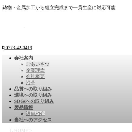
鋳物・金属加工から組立完成まで一貫生産に対応可能
0773-42-0419
会社案内
ごあいさつ
企業理念
会社概要
沿革
品質への取り組み
環境への取り組み
SDGsへの取り組み
製品情報
設備紹介
当社へのアクセス
HOME
>