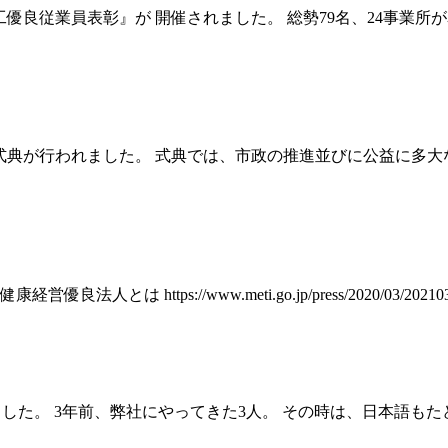
 商工優良従業員表彰』が 開催されました。 総勢79名、24事業
年記念式典が行われました。 式典では、市政の推進並びに公益に
s://www.meti.go.jp/press/2020/03/2021030400
しました。 3年前、弊社にやってきた3人。 その時は、日本語も