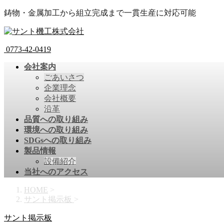
鋳物・金属加工から組立完成まで一貫生産に対応可能
0773-42-0419
会社案内
ごあいさつ
企業理念
会社概要
沿革
品質への取り組み
環境への取り組み
SDGsへの取り組み
製品情報
設備紹介
当社へのアクセス
HOME
>
サント掲示板
>
サント掲示板