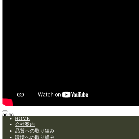
00:00
HOME
00:00
会社案内
02:31
品質への取り組み
ボリューム調節には上下矢印キーを使ってください。
環境への取り組み